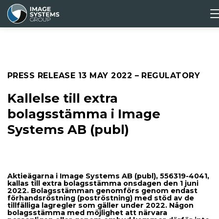
ABOUT
CORPORATE
MEDIA &
INVESTORS
US
GOVERNANCE
PRESS
Press releas
PRESS RELEASE
13 MAY 2022
– REGULATORY
Media archiv
Kallelse till extra
bolagsstämma i Image
Systems AB (publ)
Aktieägarna i Image Systems AB (publ), 556319-4041,
kallas till extra bolagsstämma onsdagen den 1 juni
2022. Bolagsstämman genomförs genom endast
förhandsröstning (poströstning) med stöd av de
tillfälliga lagregler som gäller under 2022. Någon
bolagsstämma med möjlighet att närvara