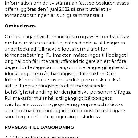
Information om de av stämman fattade besluten avses
offentliggöras den 1 juni 2022 så snart utfallet av
förhandsröstningen är slutligt sammanställt.
Ombud m.m.
Om aktieägare vid förhandsröstning avses företrädas av
ombud, måste en skriftlig, daterad och av aktieägaren
undertecknad fullmakt bifogas formuläret för
förhandsröstning. Fullmakten måste inges till bolaget i
original och får inte vara utfärdad tidigare än ett år före
dagen för bolagsstämman, om inte längre giltighetstid
(dock längst fem år) har angivits i fullmakten. Om
fullmakten utfärdats av en juridisk person ska också
aktuellt registreringsbevis eller motsvarande
behörighetshandling för den juridiska personen bifogas.
Fullmaktsformulär hålls tillgängligt på bolagets
webbplats www.imagesystemsgroup.se och skickas
utan kostnad för mottagaren med post till aktieägare
som begär det och uppger sin postadress.
FÖRSLAG TILL DAGORDNING
Val av ordförande vid stämman.