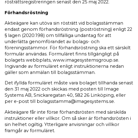
rösträttsregistreringen senast den 25 maj 2022.
Förhandsröstning
Aktieägare kan utöva sin rösträtt vid bolagsstämman
endast genom förhandsröstning (poströstning) enligt 22
§ lagen (2020:198) om tillfälliga undantag för att
underlätta genomförandet av bolags- och
föreningsstämmor. För förhandsröstning ska ett särskilt
formulär användas. Formuläret finns tillgängligt på
bolagets webbplats, www.imagesystemsgroup.se.
Ingivande av formuläret enligt instruktionerna nedan
gäller som anmälan till bolagsstämman.
Det ifyllda formuläret måste vara bolaget tillhanda senast
den 31 maj 2022 och skickas med posten till Image
Systems AB, Snickaregatan 40, 582 26 Linköping, eller
per e-post till bolagsstamma@imagesystems.se.
Aktieägare får inte förse förhandsrösten med särskilda
instruktioner eller villkor. Om så sker är förhandsrösten i
sin helhet ogiltig. Ytterligare anvisningar och villkor
framgår av formuläret.