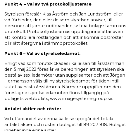
Punkt 4 – Val av två protokolljusterare
Styrelsen föreslår Klas Åström och Jan Lundström, eller
vid förhinder, den eller de som styrelsen anvisar, till
personer att jämte ordföranden justera bolagsstämmans
protokoll. Protokolljusterarnas uppdrag innefattar även
att kontrollera röstlängden och att inkomna poströster
blir rätt återgivna i stämmoprotokollet.
Punkt 6 – Val av styrelseledamot.
Enligt vad som förutskickades i kallelsen till årsstämman
den 5 maj 2022 föreslår valberedningen att styrelsen ska
bestå av sex ledamöter utan suppleanter och att Jörgen
Hermansson väljs till ny styrelseledamot för tiden intill
slutet av nästa årsstämma. Närmare uppgifter om den
föreslagne styrelseledamoten finns tillgänglig på
bolagets webbplats, www.imagesystemsgroup.se.
Antalet aktier och röster
Vid utfärdandet av denna kallelse uppgår det totala
antalet aktier och röster i bolaget till 89 207 818. Bolaget
innehar inga egna aktier.