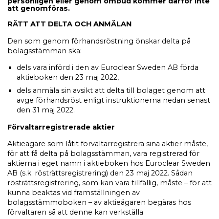
personligen eller genom ombud kommer därför inte
att genomföras.
RÄTT ATT DELTA OCH ANMÄLAN
Den som genom förhandsröstning önskar delta på
bolagsstämman ska:
dels vara införd i den av Euroclear Sweden AB förda
aktieboken den 23 maj 2022,
dels anmäla sin avsikt att delta till bolaget genom att
avge förhandsröst enligt instruktionerna nedan senast
den 31 maj 2022.
Förvaltarregistrerade aktier
Aktieägare som låtit förvaltarregistrera sina aktier måste,
för att få delta på bolagsstämman, vara registrerad för
aktierna i eget namn i aktieboken hos Euroclear Sweden
AB (s.k. rösträttsregistrering) den 23 maj 2022. Sådan
rösträttsregistrering, som kan vara tillfällig, måste – för att
kunna beaktas vid framställningen av
bolagsstämmoboken – av aktieägaren begäras hos
förvaltaren så att denne kan verkställa