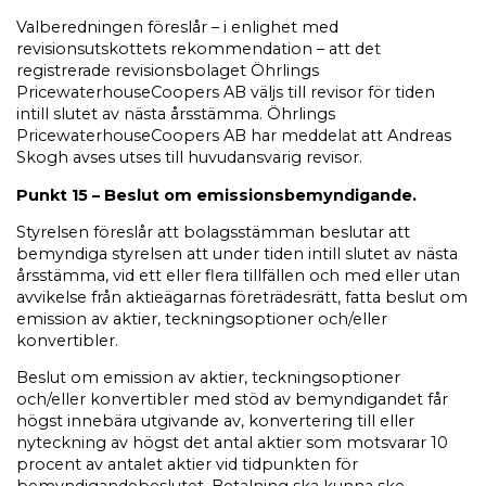
Valberedningen föreslår – i enlighet med
revisionsutskottets rekommendation – att det
registrerade revisionsbolaget Öhrlings
PricewaterhouseCoopers AB väljs till revisor för tiden
intill slutet av nästa årsstämma. Öhrlings
PricewaterhouseCoopers AB har meddelat att Andreas
Skogh avses utses till huvudansvarig revisor.
Punkt 15 – Beslut om emissionsbemyndigande.
Styrelsen föreslår att bolagsstämman beslutar att
bemyndiga styrelsen att under tiden intill slutet av nästa
årsstämma, vid ett eller flera tillfällen och med eller utan
avvikelse från aktieägarnas företrädesrätt, fatta beslut om
emission av aktier, teckningsoptioner och/eller
konvertibler.
Beslut om emission av aktier, teckningsoptioner
och/eller konvertibler med stöd av bemyndigandet får
högst innebära utgivande av, konvertering till eller
nyteckning av högst det antal aktier som motsvarar 10
procent av antalet aktier vid tidpunkten för