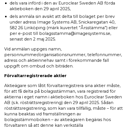
dels vara införd i den av Euroclear Sweden AB förda
aktieboken den 29 april 2025,
dels anmäla sin avsikt att delta till bolaget per brev
under adress Image Systems AB, Snickaregatan 40,
582 26 Linköping (märk kuvertet ”Årsstämma”) eller
per e-post till bolagsstamma@imagesystems.se,
senast den 2 maj 2025.
Vid anmälan uppges namn,
personnummer/organisationsnummer, telefonnummer,
adress och aktieinnehav samt i förekommande fall
uppgift om ombud och biträden.
Förvaltarregistrerade aktier
Aktieägare som låtit förvaltarregistrera sina aktier måste,
för att få delta på bolagsstämman, vara registrerad för
aktierna i eget namn i aktieboken hos Euroclear Sweden
AB (s.k. rösträttsregistrering) den 29 april 2025. Sådan
rösträttsregistrering, som kan vara tillfällig, måste – för att
kunna beaktas vid framställningen av
bolagsstämmoboken – av aktieägaren begäras hos
förvaltaren så att denne kan verkställa