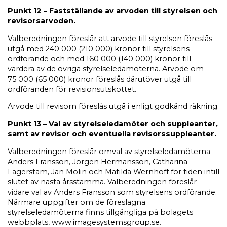
Punkt 12 – Fastställande av arvoden till styrelsen och
revisorsarvoden.
Valberedningen föreslår att arvode till styrelsen föreslås
utgå med 240 000 (210 000) kronor till styrelsens
ordförande och med 160 000 (140 000) kronor till
vardera av de övriga styrelseledamöterna. Arvode om
75 000 (65 000) kronor föreslås därutöver utgå till
ordföranden för revisionsutskottet.
Arvode till revisorn föreslås utgå i enligt godkänd räkning.
Punkt 13 – Val av styrelseledamöter och suppleanter,
samt av revisor och eventuella revisorssuppleanter.
Valberedningen föreslår omval av styrelseledamöterna
Anders Fransson, Jörgen Hermansson, Catharina
Lagerstam, Jan Molin och Matilda Wernhoff för tiden intill
slutet av nästa årsstämma. Valberedningen föreslår
vidare val av Anders Fransson som styrelsens ordförande.
Närmare uppgifter om de föreslagna
styrelseledamöterna finns tillgängliga på bolagets
webbplats, www.imagesystemsgroup.se.