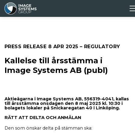
ABOUT
CORPORATE
MEDIA &
INVESTORS
US
GOVERNANCE
PRESS
Press releas
PRESS RELEASE
8 APR 2025
– REGULATORY
Media archiv
Kallelse till årsstämma i
Image Systems AB (publ)
Aktieägarna i Image Systems AB, 556319-4041, kallas
till årsstämma onsdagen den 8 maj 2025 kl. 10:30 i
bolagets lokaler på Snickaregatan 40 i Linköping.
RÄTT ATT DELTA OCH ANMÄLAN
Den som önskar delta på stämman ska: