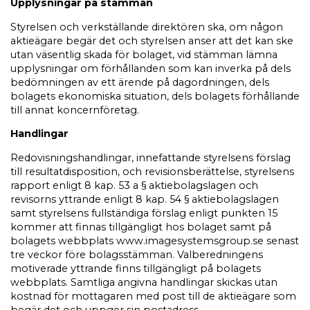
Upplysningar på stämman
Styrelsen och verkställande direktören ska, om någon
aktieägare begär det och styrelsen anser att det kan ske
utan väsentlig skada för bolaget, vid stämman lämna
upplysningar om förhållanden som kan inverka på dels
bedömningen av ett ärende på dagordningen, dels
bolagets ekonomiska situation, dels bolagets förhållande
till annat koncernföretag.
Handlingar
Redovisningshandlingar, innefattande styrelsens förslag
till resultatdisposition, och revisionsberättelse, styrelsens
rapport enligt 8 kap. 53 a § aktiebolagslagen och
revisorns yttrande enligt 8 kap. 54 § aktiebolagslagen
samt styrelsens fullständiga förslag enligt punkten 15
kommer att finnas tillgängligt hos bolaget samt på
bolagets webbplats www.imagesystemsgroup.se senast
tre veckor före bolagsstämman. Valberedningens
motiverade yttrande finns tillgängligt på bolagets
webbplats. Samtliga angivna handlingar skickas utan
kostnad för mottagaren med post till de aktieägare som
begär det och uppger sin postadress.