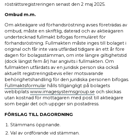
rösträttsregistreringen senast den 2 maj 2025.
Ombud m.m.
Om aktieägare vid förhandsröstning avses företrädas av
ombud, måste en skriftlig, daterad och av aktieägaren
undertecknad fullmakt bifogas formuläret för
förhandsröstning. Fullmakten måste inges till bolaget i
original och får inte vara utfärdad tidigare än ett år före
dagen för bolagsstämman, om inte längre giltighetstid
(dock längst fem år) har angivits i fullmakten. Om
fullmakten utfärdats av en juridisk person ska också
aktuellt registreringsbevis eller motsvarande
behörighetshandling för den juridiska personen bifogas.
Fullmaktsformulär
hålls tillgängligt på bolagets
webbplats
www.imagesystemsgroup.se
och skickas
utan kostnad för mottagaren med post till aktieägare
som begär det och uppger sin postadress.
FÖRSLAG TILL DAGORDNING
Stämmans öppnande.
Val av ordförande vid stämman.