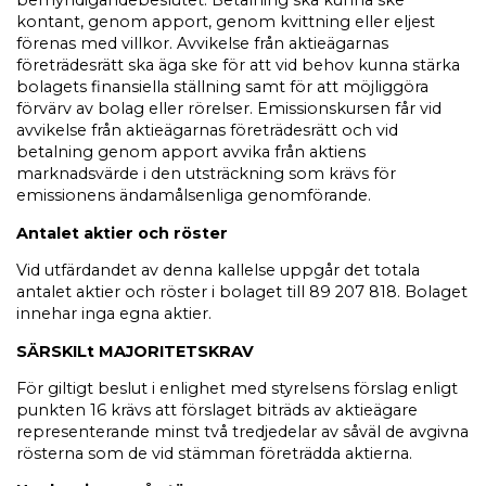
bemyndigandebeslutet. Betalning ska kunna ske
kontant, genom apport, genom kvittning eller eljest
förenas med villkor. Avvikelse från aktieägarnas
företrädesrätt ska äga ske för att vid behov kunna stärka
bolagets finansiella ställning samt för att möjliggöra
förvärv av bolag eller rörelser. Emissionskursen får vid
avvikelse från aktieägarnas företrädesrätt och vid
betalning genom apport avvika från aktiens
marknadsvärde i den utsträckning som krävs för
emissionens ändamålsenliga genomförande.
Antalet aktier och röster
Vid utfärdandet av denna kallelse uppgår det totala
antalet aktier och röster i bolaget till 89 207 818. Bolaget
innehar inga egna aktier.
SÄRSKILt MAJORITETSKRAV
För giltigt beslut i enlighet med styrelsens förslag enligt
punkten 16 krävs att förslaget biträds av aktieägare
representerande minst två tredjedelar av såväl de avgivna
rösterna som de vid stämman företrädda aktierna.