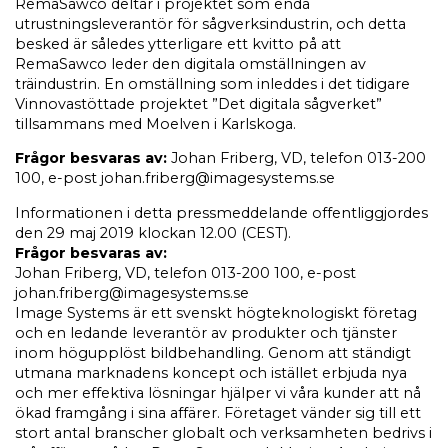
RemaSawco deltar i projektet som enda
utrustningsleverantör för sågverksindustrin, och detta
besked är således ytterligare ett kvitto på att
RemaSawco leder den digitala omställningen av
träindustrin. En omställning som inleddes i det tidigare
Vinnovastöttade projektet ”Det digitala sågverket”
tillsammans med Moelven i Karlskoga.
Frågor besvaras av:
Johan Friberg, VD, telefon 013-200
100, e-post
johan.friberg@imagesystems.se
Informationen i detta pressmeddelande offentliggjordes
den 29 maj 2019 klockan 12.00 (CEST).
Frågor besvaras av:
Johan Friberg, VD, telefon 013-200 100, e-post
johan.friberg@imagesystems.se
Image Systems är ett svenskt högteknologiskt företag
och en ledande leverantör av produkter och tjänster
inom högupplöst bildbehandling. Genom att ständigt
utmana marknadens koncept och istället erbjuda nya
och mer effektiva lösningar hjälper vi våra kunder att nå
ökad framgång i sina affärer. Företaget vänder sig till ett
stort antal branscher globalt och verksamheten bedrivs i