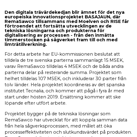
Den digitala trävärdekedjan blir ämnet för det nya
europeiska innovationsprojektet BASAJAUN, där
RemaSawco tillsammans med Moelven och RISE får
förtroendet att fortsätta utvecklingen av de
tekniska lösningarna och produkterna för
digitalisering av processen - från den inmätta
timmerstocken på sågverket fram till och med
limträtillverkning.
För detta arbete har EU-kommissionen beslutat att
tilldela de tre svenska parterna sammanlagt 15 MSEK,
varav RemaSawco tilldelas 4 MSEK och de båda andra
parterna delar på resterande summa. Projektet som
helhet tilldelas 107 MSEK, och inkluderar 30 parter från
tolv länder. Hela projektet koordineras av det spanska
institutet Tecnalia, och kommer att pågå i fyra år med
start under hösten 2019. Ersättning kommer att ske
löpande efter utfört arbete.
Projektet bygger på de tekniska lösningar som
RemaSawco har utvecklat för att koppla samman data
från hela sågverksprocessen, med målet att öka
processeffektiviteten och slutkundsvärdet på produkten.