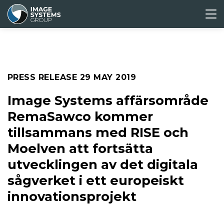
ABOUT
CORPORATE
MEDIA &
INVESTORS
US
GOVERNANCE
PRESS
Press releases
PRESS RELEASE
29 MAY 2019
Media archive
Image Systems affärsområde
RemaSawco kommer
tillsammans med RISE och
Moelven att fortsätta
utvecklingen av det digitala
sågverket i ett europeiskt
innovationsprojekt