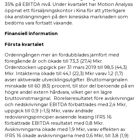
35% på EBITDA nivå. Under kvartalet har Motion Analysis
öppnat ett försäljningskontor i Kina för att ytterligare
öka ansträngningen på den kinesiska marknaden som
bedöms vara fortsatt växande.
Finansiell information
Första kvartalet
Orderingången mer än fördubblades jämfört med
föregående år och ökade till 73,3 (27,4) Mkr.
Orderstocken uppgick per 31 mars 2019 till 98,5 (44,3)
Mkr. Intäkterna ökade till 44,1 (22,3) Mkr varav 1,2 (1,7)
avser aktiverade utvecklingsutgifter. Bruttomarginalen
minskade till 60 (83) procent, till stor del beroende på en
högre andel extern hårdvara, vilket ger en lägre
bruttovinstmarginal. Rörelseresultatet före avskrivningar
och nedskrivningar EBITDA förbättrades med 2,4 Mkr,
uppgick till 0,9 (–1,5) Mkr, varav ändrade
redovisningsprinciper avseende leasing IFRS 16
förbättrade EBITDA resultatet med 0,8 Mkr.
Avskrivningarna ökade med 1,9 Mkr, varav effekten av
IFRS 16 ökade avskrivningarna med 0,6 Mkr, till 3,8 (1,9)