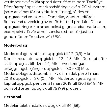
versioner av våra kärnprodukter, främst inom TrackEye.
Efter framgångsrik marknadsföring av vårt POM-system
(som används för projektilinmätning), såldes en
uppgraderad version till Frankrike, vilket medförde
finansierad utveckling av en förbättrad produkt. Dessa
uppgraderingar kommer också gagna andra marknader,
exempelvis då vår amerikanska distributör just nu
genomför en ”roadshow” i USA.
Moderbolag
Moderbolagets intäkter uppgick till 1,2 (0,9) Mkr.
Rörelseresultatet uppgick till –1,2 (–1,3) Mkr. Resultat efter
skatt uppgick till –1,4 (–1,4) Mkr. Investeringar i
anläggningstillgångar uppgick till 0,0 (0,0) Mkr.
Moderbolagets disponibla likvida medel, per 31 mars
2019 uppgick till 2,0 (0,1) Mkr.
Moderbolagets egna
kapital uppgick per den 31 mars 2019 till 120,1 (54,9) Mkr
och soliditeten uppgick till 75 (79) procent.
Personal
Medelantalet anställda uppgick till 94 (68).