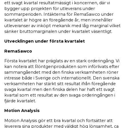
ett svagt kvartal resultatmässigt i koncernen, där vi
bygger upp projekten för utleverans under
sommarperioden. Intäkterna för RemaSawco under
kvartalet är högre än föregående år, men innehåller
utleveranser av inköpt mekanik med låg marginal vilket
sänker bruttomarginalen under kvartalet väsentligt.
Utvecklingen under första kvartalet
RemaSawco
Första kvartalet har präglats av en stark orderingång. Vi
kan notera att Röntgenprodukten som införlivats efter
sammangåendet med den finska verksamheten röner
intresse både i Sverige och internationellt. Den svenska
verksamheten har stärkt sitt resultat ifrån föregående
svaga kvartal men den finska delen har haft ett svagt
kvartal som ett resultat av den svaga orderingången i
fjärde kvartalet.
Motion Analysis
Motion Analysis gör ett bra kvartal och fortsätter att
leverera sina produkter med väldigt hög lönsamhet, ca