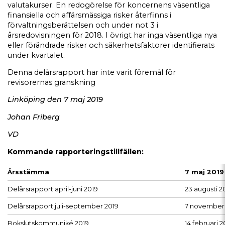
valutakurser. En redogörelse för koncernens väsentliga
finansiella och affärsmässiga risker återfinns i
förvaltningsberättelsen och under not 3 i
årsredovisningen för 2018. I övrigt har inga väsentliga nya
eller förändrade risker och säkerhetsfaktorer identifierats
under kvartalet.
Denna delårsrapport har inte varit föremål för
revisorernas granskning
Linköping den 7 maj 2019
Johan Friberg
VD
Kommande rapporteringstillfällen:
Årsstämma
7 maj 2019
Delårsrapport april-juni 2019
23 augusti 2
Delårsrapport juli-september 2019
7 november
Bokslutskommuniké 2019
14 februari 