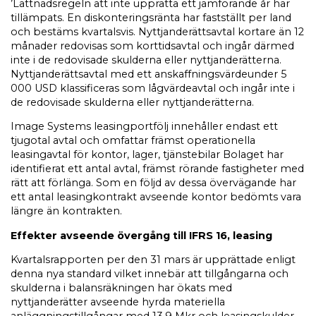
’Lättnadsregeln att inte upprätta ett jämförande år har
tillämpats. En diskonteringsränta har fastställt per land
och bestäms kvartalsvis. Nyttjanderättsavtal kortare än 12
månader redovisas som korttidsavtal och ingår därmed
inte i de redovisade skulderna eller nyttjanderätterna.
Nyttjanderättsavtal med ett anskaffningsvärdeunder 5
000 USD klassificeras som lågvärdeavtal och ingår inte i
de redovisade skulderna eller nyttjanderätterna.
Image Systems leasingportfölj innehåller endast ett
tjugotal avtal och omfattar främst operationella
leasingavtal för kontor, lager, tjänstebilar Bolaget har
identifierat ett antal avtal, främst rörande fastigheter med
rätt att förlänga. Som en följd av dessa övervägande har
ett antal leasingkontrakt avseende kontor bedömts vara
längre än kontrakten.
Effekter avseende övergång till IFRS 16, leasing
Kvartalsrapporten per den 31 mars är upprättade enligt
denna nya standard vilket innebär att tillgångarna och
skulderna i balansräkningen har ökats med
nyttjanderätter avseende hyrda materiella
anläggningstillgångar med 13,9 Mkr och leasingskulder