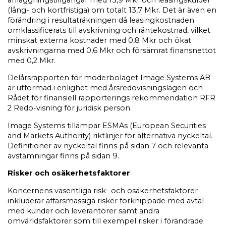
(lång- och kortfristiga) om totalt 13,7 Mkr. Det är även en
förändring i resultaträkningen då leasingkostnaden
omklassificerats till avskrivning och räntekostnad, vilket
minskat externa kostnader med 0,8 Mkr och ökat
avskrivningarna med 0,6 Mkr och försämrat finansnettot
med 0,2 Mkr.
Delårsrapporten för moderbolaget Image Systems AB
är utformad i enlighet med årsredovisningslagen och
Rådet för finansiell rapporterings rekommendation RFR
2 Redo-visning för juridisk person.
Image Systems tillämpar ESMAs (European Securities
and Markets Authority) riktlinjer för alternativa nyckeltal.
Definitioner av nyckeltal finns på sidan 7 och relevanta
avstämningar finns på sidan 9.
Risker och osäkerhetsfaktorer
Koncernens väsentliga risk- och osäkerhetsfaktorer
inkluderar affärsmässiga risker förknippade med avtal
med kunder och leverantörer samt andra
omvärldsfaktorer som till exempel risker i förändrade