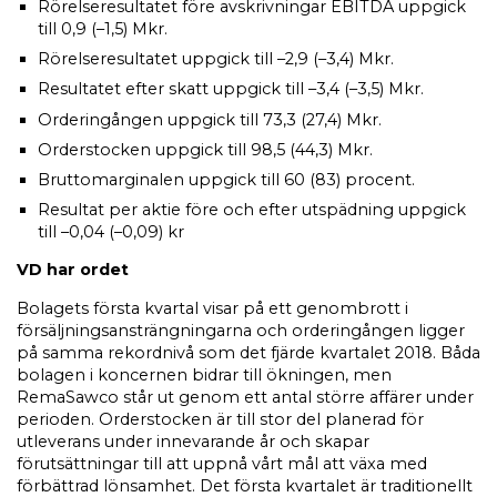
Rörelseresultatet före avskrivningar EBITDA uppgick
till 0,9 (–1,5) Mkr.
Rörelseresultatet uppgick till
–
2,9 (
–
3,4) Mkr.
Resultatet efter skatt uppgick till
–
3,4 (
–
3,5) Mkr.
Orderingången uppgick till 73,3 (27,4) Mkr.
Orderstocken uppgick till 98,5 (44,3) Mkr.
Bruttomarginalen uppgick till 60 (83) procent.
Resultat per aktie före och efter utspädning uppgick
till –0,04 (–0,09) kr
VD har ordet
Bolagets första kvartal visar på ett genombrott i
försäljningsansträngningarna och orderingången ligger
på samma rekordnivå som det fjärde kvartalet 2018. Båda
bolagen i koncernen bidrar till ökningen, men
RemaSawco står ut genom ett antal större affärer under
perioden. Orderstocken är till stor del planerad för
utleverans under innevarande år och skapar
förutsättningar till att uppnå vårt mål att växa med
förbättrad lönsamhet. Det första kvartalet är traditionellt