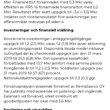
Mkr. Finansnettot försämrades med 0,3 Mkr varav
effekten av IFRS 16 försämrade finansnettot med 0,2
Mkr. Resultatet efter skatt uppgick till –3,4 (–3,5) Mkr.
Intäkter och rörelseresultatet före avskrivningar per
affärsområde redovisas på sidan 4.
Investeringar och finansiell ställning
Koncernens investeringar i anläggningstillgångar
uppgick till 1,2 (2,1) Mkr, varav 1,2 (1,9) Mkr avser aktivering
av utvecklingsprojekt. Disponibla likvida medel inklusive
outnyttjad del av checkkredit uppgick per den 31 mars
2019 till 25,5 (6,8) Mkr. Det operativa kassaflödet
förbättrades med 13,7 Mkr jämfört med samma period
föregående år till 11,2 (–2,5) Mkr. Soliditeten uppgick per
31 mars 2019 till 57 (67) procent.
Nettoskuldsättningsgraden uppgick till 0,3 (0,1) ggr.
Förvärvsanalysen avseende förvärvet av RemaSawco OY
har justerats med avseende en justering i den ingående
balansen vid förvärvet, vilket inneburit att
goodwillposten har ökat med 3,6 Mkr.
Forskning och utveckling