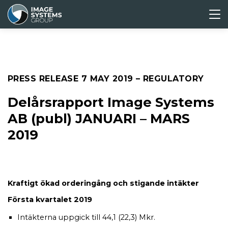
ABOUT
CORPORATE
MEDIA &
INVESTORS
US
GOVERNANCE
PRESS
Press releases
PRESS RELEASE
7 MAY 2019
– REGULATORY
Media archive
Delårsrapport Image Systems
AB (publ) JANUARI – MARS
2019
Kraftigt ökad orderingång och stigande intäkter
Första kvartalet 2019
Intäkterna uppgick till 44,1 (22,3) Mkr.