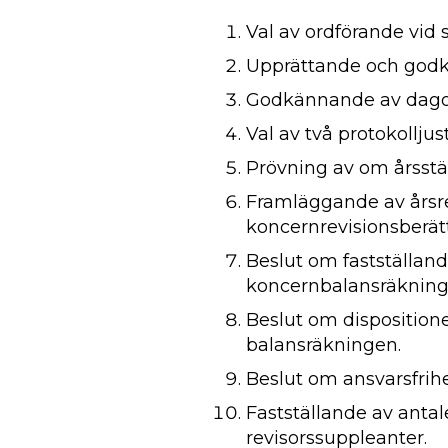
Val av ordförande vid
Upprättande och godk
Godkännande av dago
Val av två protokolljus
Prövning av om årsst
Framläggande av årsre
koncernrevisionsberätt
Beslut om fastställan
koncernbalansräkning
Beslut om dispositioner
balansräkningen.
Beslut om ansvarsfrihe
Fastställande av antal
revisorssuppleanter.