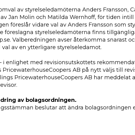
 omval av styrelseledamöterna Anders Fransson, 
 Jan Molin och Matilda Wernhoff, för tiden intill 
n föreslår vidare val av Anders Fransson som sty
föreslagna styrelseledamöterna finns tillgänglig
e. Valberedningen avser återkomma snarast och 
val av en ytterligare styrelseledamot.
– i enlighet med revisionsutskottets rekommendati
PricewaterhouseCoopers AB på nytt väljs till revisor
lings PricewaterhouseCoopers AB har meddelat at
evisor.
ndring av bolagsordningen.
olagsstämman beslutar att ändra bolagsordningen en