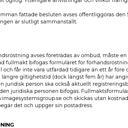
t ogiltig. Ytterligare anvisningar och villkor framg
mman fattade besluten avses offentliggöras den 
ingen är slutligt sammanställt.
dsröstning avses företrädas av ombud, måste en sk
d fullmakt bifogas formuläret för förhandsröstni
nal och får inte vara utfärdad tidigare än ett år före
ängre giltighetstid (dock längst fem år) har angi
n juridisk person ska också aktuellt registrerings
en juridiska personen bifogas. Fullmaktsformulär 
.imagesystemsgroup.se och skickas utan kostna
begär det och uppger sin postadress.
DNING