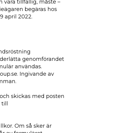
vara tillfällig, måste –
tieägaren begäras hos
9 april 2022.
ndsröstning
 underlätta genomförandet
rmulär användas.
oup.se. Ingivande av
ämman.
2 och skickas med posten
till
llkor. Om så sker är