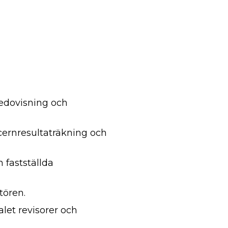
edovisning och
cernresultaträkning och
n fastställda
tören.
let revisorer och