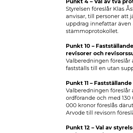
Punkt 4 – Val av två pro
Styrelsen föreslår Klas Å
anvisar, till personer at
uppdrag innefattar även a
stämmoprotokollet.
Punkt 10 – Fastställand
revisorer och revisorss
Valberedningen föreslår at
fastställs till en utan sup
Punkt 11 – Fastställande
Valberedningen föreslår a
ordförande och med 130 0
000 kronor föreslås därut
Arvode till revisorn föres
Punkt 12 – Val av styre