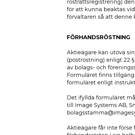
rösträttsregistrering) den
för att kunna beaktas v
förvaltaren så att denne 
FÖRHANDSRÖSTNING
Aktieägare kan utöva si
(poströstning) enligt 22 
av bolags- och förenings
Formuläret finns tillgän
formuläret enligt instru
Det ifyllda formuläret m
till Image Systems AB, Sn
bolagsstamma@imagesy
Aktieägare får inte förse