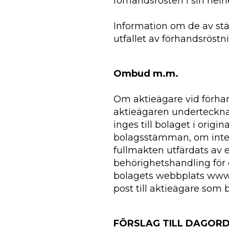
förhandsrösten i sin helhe
Information om de av stä
utfallet av förhandsröstn
Ombud m.m.
Om aktieägare vid förhan
aktieägaren underteckna
inges till bolaget i origi
bolagsstämman, om inte l
fullmakten utfärdats av e
behörighetshandling för d
bolagets webbplats www
post till aktieägare som 
FÖRSLAG TILL DAGOR