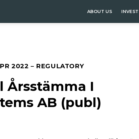
ABOUT US
INVES
APR 2022
– REGULATORY
ill Årsstämma I
tems AB (publ)