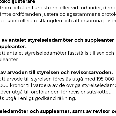
tokolljusterare
ström och Jan Lundström, eller vid förhinder, den 
t jämte ordföranden justera bolagsstämmans protoko
tt kontrollera röstlängden och att inkomna poströs
e av antalet styrelseledamöter och suppleanter
uppleanter.
t antalet styrelseledamöter fastställs till sex och 
pleanter.
 av arvoden till styrelsen och revisorsarvoden.
tt arvode till styrelsen föreslås utgå med 195 000 k
00 kronor till vardera av de övriga styrelseleda
över utgå till ordföranden för revisionsutskottet.
lås utgå i enligt godkänd räkning.
lseledamöter och suppleanter, samt av revisor o