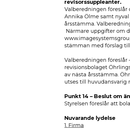
revisorssuppleanter.
Valberedningen föreslår
Annika Ölme samt nyval av
årsstämma. Valberedninge
Närmare uppgifter om de 
www.imagesystemsgroup.s
stämman med förslag till 
Valberedningen föreslår 
revisionsbolaget Öhrlings 
av nästa årsstämma. Öhr
utses till huvudansvarig r
Punkt 14 – Beslut om ä
Styrelsen föreslår att b
Nuvarande lydelse
1. Firma