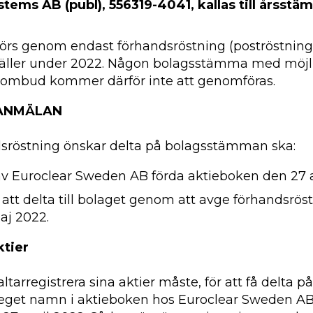
tems AB (publ), 556319-4041, kallas till årsst
s genom endast förhandsröstning (poströstning
m gäller under 2022. Någon bolagsstämma med möjl
 ombud kommer därför inte att genomföras.
 ANMÄLAN
röstning önskar delta på bolagsstämman ska:
 av Euroclear Sweden AB förda aktieboken den 27 a
 att delta till bolaget genom att avge förhandsröst
aj 2022.
ktier
altarregistrera sina aktier måste, för att få delta
i eget namn i aktieboken hos Euroclear Sweden AB 