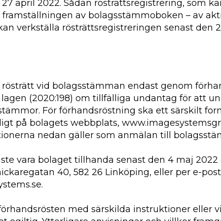
 27 april 2022. Sådan rösträttsregistrering, som kan 
id framställningen av bolagsstämmoboken – av ak
kan verkställa rösträttsregistreringen senast den 2
n rösträtt vid bolagsstämman endast genom förha
§ lagen (2020:198) om tillfälliga undantag för att
stämmor. För förhandsröstning ska ett särskilt fo
gligt på bolagets webbplats, www.imagesystemsgr
ktionerna nedan gäller som anmälan till bolagsst
åste vara bolaget tillhanda senast den 4 maj 202
ickaregatan 40, 582 26 Linköping, eller per e-post 
stems.se.
 förhandsrösten med särskilda instruktioner eller vi