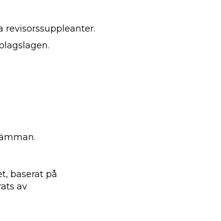
a revisorssuppleanter.
bolagslagen.
stämman.
t, baserat på
ats av