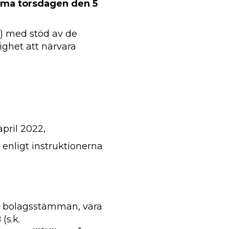
ämma torsdagen den 5
) med stöd av de
ighet att närvara
pril 2022,
 enligt instruktionerna
 på bolagsstämman, vara
(s.k.