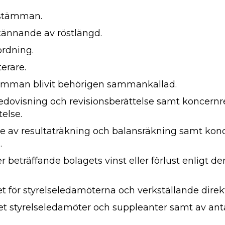
 stämman.
ännande av röstlängd.
rdning.
terare.
ämman blivit behörigen sammankallad.
dovisning och revisionsberättelse samt koncernr
else.
de av resultaträkning och balansräkning samt kon
.
 beträffande bolagets vinst eller förlust enligt de
t för styrelseledamöterna och verkställande direk
et styrelseledamöter och suppleanter samt av anta