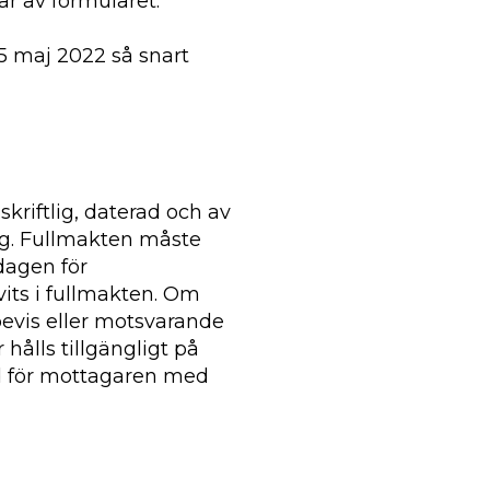
år av formuläret.
5 maj 2022 så snart
riftlig, daterad och av
ng. Fullmakten måste
 dagen för
vits i fullmakten. Om
bevis eller motsvarande
hålls tillgängligt på
d för mottagaren med