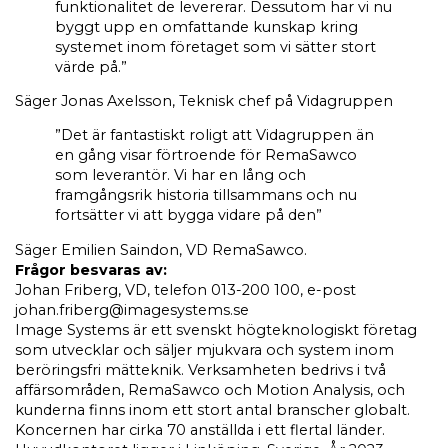
funktionalitet de levererar. Dessutom har vi nu
byggt upp en omfattande kunskap kring
systemet inom företaget som vi sätter stort
värde på.”
Säger Jonas Axelsson, Teknisk chef på Vidagruppen
”Det är fantastiskt roligt att Vidagruppen än
en gång visar förtroende för RemaSawco
som leverantör. Vi har en lång och
framgångsrik historia tillsammans och nu
fortsätter vi att bygga vidare på den”
Säger Emilien Saindon, VD RemaSawco.
Frågor besvaras av:
Johan Friberg, VD, telefon 013-200 100, e-post
johan.friberg@imagesystems.se
Image Systems är ett svenskt högteknologiskt företag
som utvecklar och säljer mjukvara och system inom
beröringsfri mätteknik. Verksamheten bedrivs i två
affärsområden, RemaSawco och Motion Analysis, och
kunderna finns inom ett stort antal branscher globalt.
Koncernen har cirka 70 anställda i ett flertal länder.