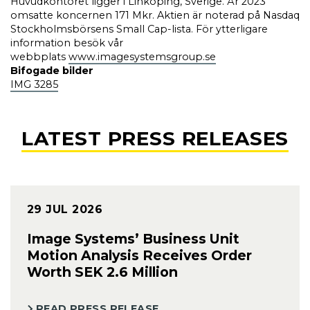
Huvudkontoret ligger i Linköping, Sverige. År 2023
omsatte koncernen 171 Mkr. Aktien är noterad på Nasdaq
Stockholmsbörsens Small Cap-lista. För ytterligare
information besök vår
webbplats
www.imagesystemsgroup.se
Bifogade bilder
IMG 3285
LATEST PRESS RELEASES
29 JUL 2026
Image Systems’ Business Unit
Motion Analysis Receives Order
Worth SEK 2.6 Million
READ PRESS RELEASE