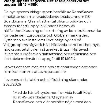
Vidagruppens sågverk. Det totala ordervärdet
uppgår till 15 MSEK
De nya system Vidagruppen beställt av RemaSawco
innefattar den marknadsledande brädskannern RS-
BoardScannerQ samt ett antal olika produkter och
system för att uppfylla kundens behov av
hållfasthetsklassning och sortering av konstruktionsvirke
för både den Europeiska och Globala marknaden.
Systemen ska installeras i befintligt hyvleri på
Vidagruppens sågverk HN i Hästveda samt i ett helt nytt
högkapacitetshyvleri i sågverket Bruza i Hjältevad. I
leveransen ingår även driftsättning och utbildning och
det totala ordervärdet uppgår till 15 MSEK.
Utöver det som avtalats finns ett antal övriga optioner
som kan komma att avropas senare.
Leverans, installation och driftsättning sker under
2025/2026.
”Med de här två systemen har Vida totalt köpt
10 st RS-BoardScannerQ system av
RemaSawco och vi är oerhört nöjda med den