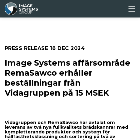
ABOUT
CORPORATE
MEDIA &
INVESTORS
US
GOVERNANCE
PRESS
Press releases
PRESS RELEASE
18 DEC 2024
Media archive
Image Systems affärsområde
RemaSawco erhåller
beställningar från
Vidagruppen på 15 MSEK
Vidagruppen och RemaSawco har avtalat om
leverans av två nya fullkvalitets brädskannrar med
kompletterande produkter och system för
hållfasthetsklassning och sortering på två av