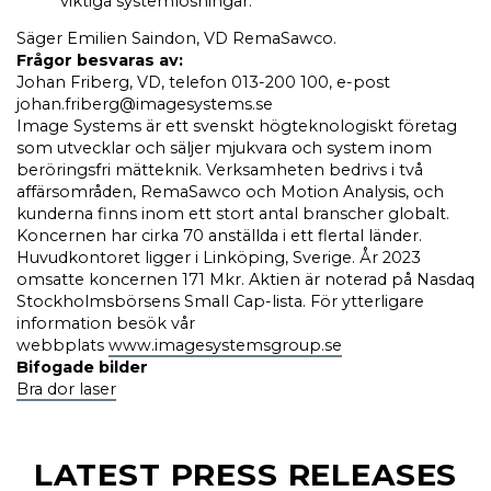
viktiga systemlösningar.”
Säger Emilien Saindon, VD RemaSawco.
Frågor besvaras av:
Johan Friberg, VD, telefon 013-200 100, e-post
johan.friberg@imagesystems.se
Image Systems är ett svenskt högteknologiskt företag
som utvecklar och säljer mjukvara och system inom
beröringsfri mätteknik. Verksamheten bedrivs i två
affärsområden, RemaSawco och Motion Analysis, och
kunderna finns inom ett stort antal branscher globalt.
Koncernen har cirka 70 anställda i ett flertal länder.
Huvudkontoret ligger i Linköping, Sverige. År 2023
omsatte koncernen 171 Mkr. Aktien är noterad på Nasdaq
Stockholmsbörsens Small Cap-lista. För ytterligare
information besök vår
webbplats
www.imagesystemsgroup.se
Bifogade bilder
Bra dor laser
LATEST PRESS RELEASES