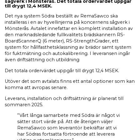
sågverk i Mönsterås. Det totala ordervärdet uppgår
till drygt 12,4 MSEK.
Det nya system Södra beställt av RemaSawco ska
installeras i en av hyvellinjerna på koncernens sågverk i
Mönsterås. Avtalet innefattar en komplett installation av
den marknadsledande fullkvalitets brädskannern RS-
BoardScannerQ (6 meter), RS-StrengthGrader, ett
system för hållfasthetsklassning av brädor samt system
för fuktmätning och autokalibrering. I leveransen ingår
även driftsättning och utbildning
Det totala ordervärdet uppgår till drygt 12,4 MSEK.
Utöver det som avtalats finns ett antal optioner som kan
komma att avropas senare.
Leverans, installation och driftsättning är planerat till
sommaren 2025.
”Vårt långa samarbete med Södra är något vi
sätter stort värde på. Att de återigen väljer
RemaSawco som leverantör bekräftar att vi
har Södras fortsatta förtroende att leverera