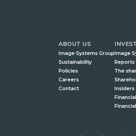
ABOUT US
INVES
Image Systems Group
Image S
Sustainability
Reports
Policies
The sha
Careers
Shareho
Contact
Insiders
Financia
Financia