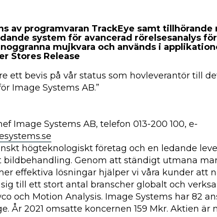
ns av programvaran TrackEye samt tillhörande
edande system för avancerad rörelsesanalys för 
noggranna mujkvara och används i applikatio
er Stores Release
re ett bevis på vår status som hovleverantör till d
för Image Systems AB.”
ef Image Systems AB, telefon 013-200 100, e-
esystems.se
nskt högteknologiskt företag och en ledande leve
t bildbehandling. Genom att ständigt utmana m
mer effektiva lösningar hjälper vi våra kunder att
sig till ett stort antal branscher globalt och verk
 och Motion Analysis. Image Systems har 82 anst
ge. År 2021 omsatte koncernen 159 Mkr. Aktien är