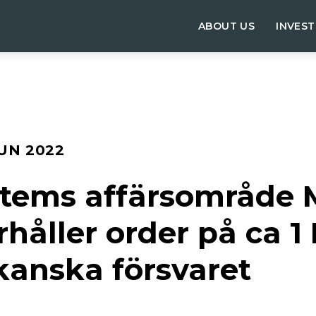
ABOUT US
INVES
JUN 2022
tems affärsområde 
rhåller order på ca 1 
kanska försvaret