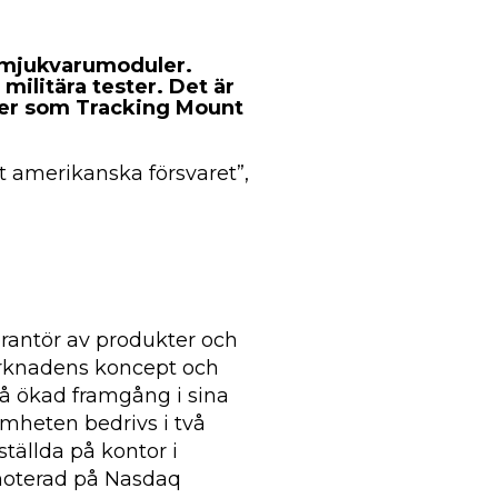
 mjukvarumoduler.
militära tester. Det är
ner som Tracking Mount
et amerikanska försvaret”,
rantör av produkter och
arknadens koncept och
 nå ökad framgång i sina
samheten bedrivs i två
ällda på kontor i
 noterad på Nasdaq