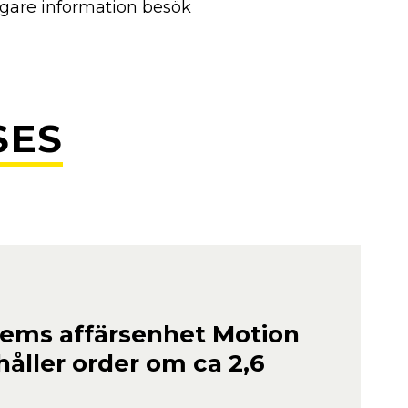
ligare information besök
SES
ems affärsenhet Motion
håller order om ca 2,6