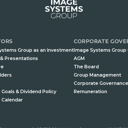
TORS
CORPORATE GOVE
ystems Group as an investment
Image Systems Group
 & Presentations
AGM
re
The Board
lders
Group Management
Corporate Governance
l Goals & Dividend Policy
Remuneration
l Calendar