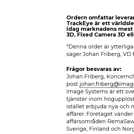
Ordern omfattar levera
TrackEye är ett världsl
idag marknadens mest 
3D, Fixed Camera 3D ell
"Denna order är ytterliga
säger Johan Friberg, VD 
Frågor besvaras av:
Johan Friberg, Koncernch
post
johan.friberg@imag
Image Systems är ett sve
tjänster inom högupplös
istället erbjuda nya och 
affärer. Företaget vänder 
affärsområden RemaSawco
Sverige, Finland och Nor