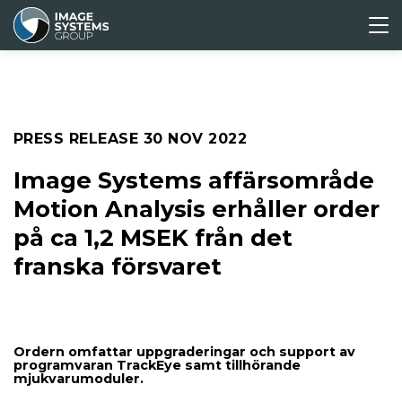
ABOUT
CORPORATE
MEDIA &
INVESTORS
US
GOVERNANCE
PRESS
Press releases
PRESS RELEASE
30 NOV 2022
Media archive
Image Systems affärsområde
Motion Analysis erhåller order
på ca 1,2 MSEK från det
franska försvaret
Ordern omfattar uppgraderingar och support av
programvaran TrackEye samt tillhörande
mjukvarumoduler.