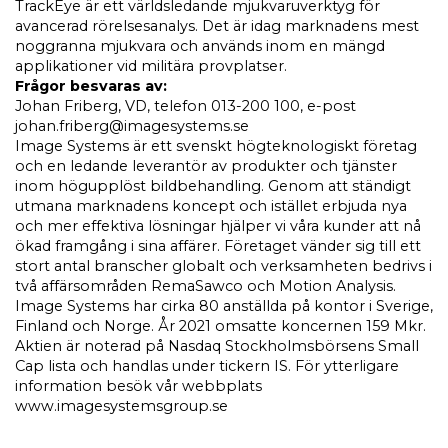
TrackEye är ett världsledande mjukvaruverktyg för
avancerad rörelsesanalys. Det är idag marknadens mest
noggranna mjukvara och används inom en mängd
applikationer vid militära provplatser.
Frågor besvaras av:
Johan Friberg, VD, telefon 013-200 100, e-post
johan.friberg@imagesystems.se
Image Systems är ett svenskt högteknologiskt företag
och en ledande leverantör av produkter och tjänster
inom högupplöst bildbehandling. Genom att ständigt
utmana marknadens koncept och istället erbjuda nya
och mer effektiva lösningar hjälper vi våra kunder att nå
ökad framgång i sina affärer. Företaget vänder sig till ett
stort antal branscher globalt och verksamheten bedrivs i
två affärsområden RemaSawco och Motion Analysis.
Image Systems har cirka 80 anställda på kontor i Sverige,
Finland och Norge. År 2021 omsatte koncernen 159 Mkr.
Aktien är noterad på Nasdaq Stockholmsbörsens Small
Cap lista och handlas under tickern IS. För ytterligare
information besök vår webbplats
www.imagesystemsgroup.se